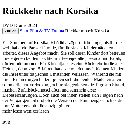
Rückkehr nach Korsika
DVD
Drama
2024
Start
Film & TV
Drama
Rückkehr nach Korsika
Zurück
Ein Sommer auf Korsika: Khédidja zögert nicht lange, als ihr die
wohlhabende Pariser Familie, für die sie als Kindermädchen
arbeitet, dieses Angebot macht. Sie soll deren Kinder dort betreuen –
ihre eigenen beiden Töchter im Teenageralter, Jessica und Farah,
dürfen mitkommen. Für Khédidja ist es eine Rückkehr in die alte
Heimat, denn vor 15 Jahren hatte sie mit den noch kleinen Kindern
die Insel unter tragischen Umständen verlassen. Während sie mit
ihren Erinnerungen hadert, geben sich die beiden Mädchen allen
sommerlichen Verlockungen hin: sie genießen die Tage am Strand,
machen Zufallsbekanntschaften und sammeln erste
Liebeserfahrungen. Doch auch bei ihnen stellen sich Fragen nach
der Vergangenheit und ob die Version der Familiengeschichte, die
ihre Mutter erzählt, die einzig gültige ist.
mehr lesen
weniger lesen
DVD