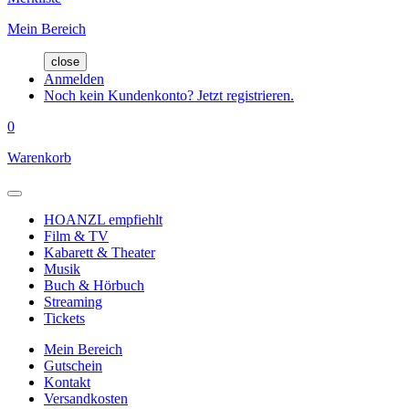
Mein Bereich
close
Anmelden
Noch kein Kundenkonto? Jetzt registrieren.
0
Warenkorb
HOANZL empfiehlt
Film & TV
Kabarett & Theater
Musik
Buch & Hörbuch
Streaming
Tickets
Mein Bereich
Gutschein
Kontakt
Versandkosten