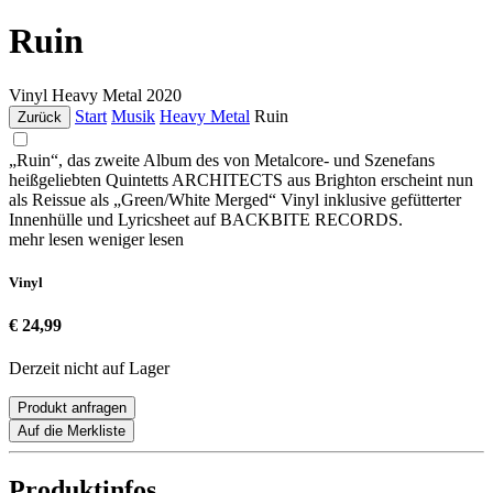
Ruin
Vinyl
Heavy Metal
2020
Start
Musik
Heavy Metal
Ruin
Zurück
„Ruin“, das zweite Album des von Metalcore- und Szenefans
heißgeliebten Quintetts ARCHITECTS aus Brighton erscheint nun
als Reissue als „Green/White Merged“ Vinyl inklusive gefütterter
Innenhülle und Lyricsheet auf BACKBITE RECORDS.
mehr lesen
weniger lesen
Vinyl
€ 24,99
Derzeit nicht auf Lager
Produkt anfragen
Auf die Merkliste
Produktinfos