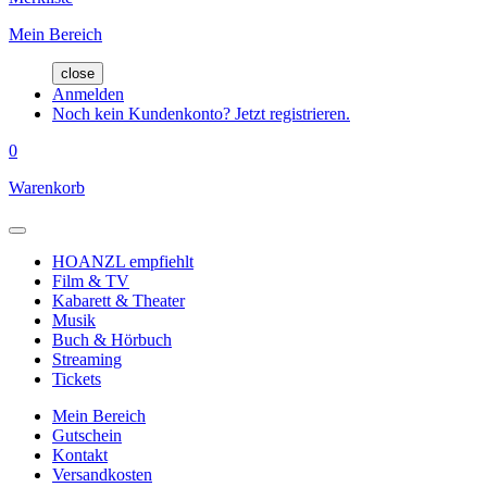
Mein Bereich
close
Anmelden
Noch kein Kundenkonto? Jetzt registrieren.
0
Warenkorb
HOANZL empfiehlt
Film & TV
Kabarett & Theater
Musik
Buch & Hörbuch
Streaming
Tickets
Mein Bereich
Gutschein
Kontakt
Versandkosten