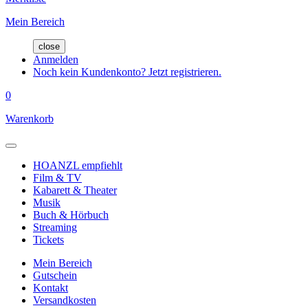
Mein Bereich
close
Anmelden
Noch kein Kundenkonto? Jetzt registrieren.
0
Warenkorb
HOANZL empfiehlt
Film & TV
Kabarett & Theater
Musik
Buch & Hörbuch
Streaming
Tickets
Mein Bereich
Gutschein
Kontakt
Versandkosten