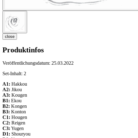
close
Produktinfos
Veröffentlichungsdatum:
25.03.2022
Set-Inhalt:
2
A1:
Hakkou
A2:
Jikou
A3:
Kougen
B1:
Ekou
B2:
Kongen
B3:
Konton
C1:
Hougen
C2:
Reigen
C3:
Yugen
D1:
Shouryou