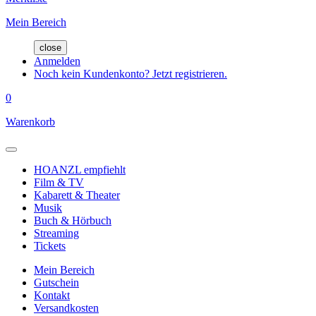
Mein Bereich
close
Anmelden
Noch kein Kundenkonto? Jetzt registrieren.
0
Warenkorb
HOANZL empfiehlt
Film & TV
Kabarett & Theater
Musik
Buch & Hörbuch
Streaming
Tickets
Mein Bereich
Gutschein
Kontakt
Versandkosten