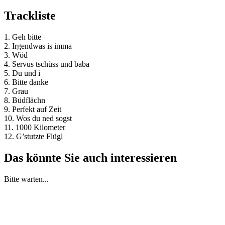
Trackliste
1. Geh bitte
2. Irgendwas is imma
3. Wöd
4. Servus tschüss und baba
5. Du und i
6. Bitte danke
7. Grau
8. Büdflächn
9. Perfekt auf Zeit
10. Wos du ned sogst
11. 1000 Kilometer
12. G’stutzte Flügl
Das könnte Sie auch interessieren
Bitte warten...