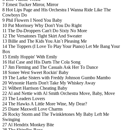
7 Ernest Tucker Mirror, Mirror
8 Hot Lips Page and His Orchestra I Wanna Ride Like The
Cowboys Do
9 Phil Flowers I Need You Baby
10 Pat Morrissey Why Don't You Do Right
11 The Du-Droppers Can't Do Sixty No More
12 The Versatones Tight Skirt And Sweater
13 Billie and The Kids You Ain´t Pleasing Me
14 The Toppers (I Love To Play Your Piano) Let Me Bang Your
Box
15 Emily Hoppin' With Emily
16 Hal Case and His Darts The Cola Song
17 Jim Fleming and The Casuals Ask Her To Dance
18 Sonee West Sweet Rockin' Baby
19 The Larke Sisters with Freddy Johnson Gumbo Mambo
20 Wynonie Harris Don't Take My Whiskey Away
21 Wilbert Harrison Cheating Baby
22 Al and Nettie with Al Smith Orchestra Move, Baby, Move
23 The Leaders Lovers
24 The Hawks A Little More Wine, My Dear?
25 Diane Maxwell Love Charms
26 Rocky Storm and The Twinkletones My Baby Left Me
Swinging
27 Al Hendrix Monkey Bite
28 The Shirelles Boys