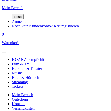
Mein Bereich
close
Anmelden
Noch kein Kundenkonto? Jetzt registrieren.
0
Warenkorb
HOANZL empfiehlt
Film & TV
Kabarett & Theater
Musik
Buch & Hörbuch
Streaming
Tickets
Mein Bereich
Gutschein
Kontakt
Versandkosten