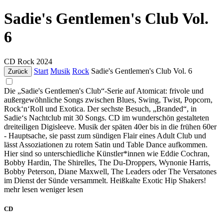
Sadie's Gentlemen's Club Vol.
6
CD
Rock
2024
Start
Musik
Rock
Sadie's Gentlemen's Club Vol. 6
Zurück
Die „Sadie's Gentlemen's Club“-Serie auf Atomicat: frivole und
außergewöhnliche Songs zwischen Blues, Swing, Twist, Popcorn,
Rock‘n‘Roll und Exotica. Der sechste Besuch, „Branded“, in
Sadie‘s Nachtclub mit 30 Songs. CD im wunderschön gestalteten
dreiteiligen Digisleeve. Musik der späten 40er bis in die frühen 60er
- Hauptsache, sie passt zum sündigen Flair eines Adult Club und
lässt Assoziationen zu rotem Satin und Table Dance aufkommen.
Hier sind so unterschiedliche Künstler*innen wie Eddie Cochran,
Bobby Hardin, The Shirelles, The Du-Droppers, Wynonie Harris,
Bobby Peterson, Diane Maxwell, The Leaders oder The Versatones
im Dienst der Sünde versammelt. Heißkalte Exotic Hip Shakers!
mehr lesen
weniger lesen
CD