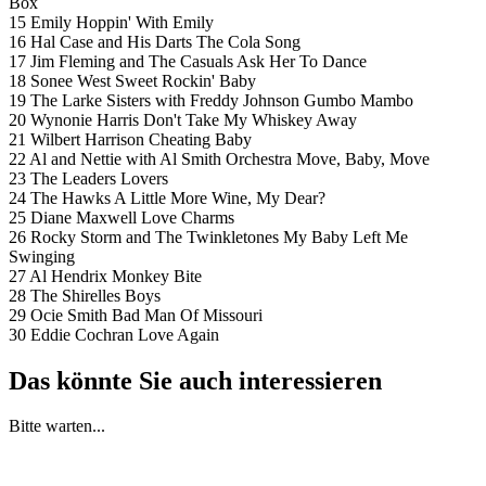
Box
15 Emily Hoppin' With Emily
16 Hal Case and His Darts The Cola Song
17 Jim Fleming and The Casuals Ask Her To Dance
18 Sonee West Sweet Rockin' Baby
19 The Larke Sisters with Freddy Johnson Gumbo Mambo
20 Wynonie Harris Don't Take My Whiskey Away
21 Wilbert Harrison Cheating Baby
22 Al and Nettie with Al Smith Orchestra Move, Baby, Move
23 The Leaders Lovers
24 The Hawks A Little More Wine, My Dear?
25 Diane Maxwell Love Charms
26 Rocky Storm and The Twinkletones My Baby Left Me
Swinging
27 Al Hendrix Monkey Bite
28 The Shirelles Boys
29 Ocie Smith Bad Man Of Missouri
30 Eddie Cochran Love Again
Das könnte Sie auch interessieren
Bitte warten...