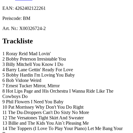
EAN:
4262402122261
Preiscode:
BM
Art. Nr.:
X00326724-2
Trackliste
1 Roray Reid Mad Lovin'
2 Bobby Peterson Irresistable You
3 Billy Mitchell You Know I Do
4 Barry Lane Gettin' Ready For Love
5 Bobby Hardin I'm Loving You Baby
6 Bob Vidone Weird
7 Ernest Tucker Mirror, Mirror
8 Hot Lips Page and His Orchestra I Wanna Ride Like The
Cowboys Do
9 Phil Flowers I Need You Baby
10 Pat Morrissey Why Don't You Do Right
11 The Du-Droppers Can't Do Sixty No More
12 The Versatones Tight Skirt And Sweater
13 Billie and The Kids You Ain´t Pleasing Me
14 The Toppers (I Love To Play Your Piano) Let Me Bang Your