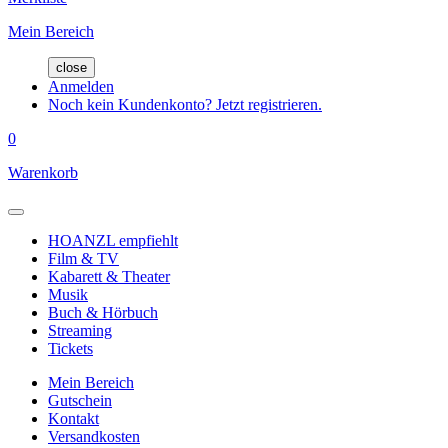
Mein Bereich
close
Anmelden
Noch kein Kundenkonto? Jetzt registrieren.
0
Warenkorb
HOANZL empfiehlt
Film & TV
Kabarett & Theater
Musik
Buch & Hörbuch
Streaming
Tickets
Mein Bereich
Gutschein
Kontakt
Versandkosten