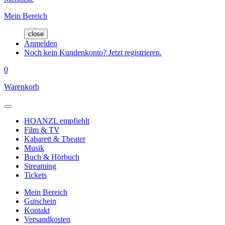
Mein Bereich
close
Anmelden
Noch kein Kundenkonto? Jetzt registrieren.
0
Warenkorb
HOANZL empfiehlt
Film & TV
Kabarett & Theater
Musik
Buch & Hörbuch
Streaming
Tickets
Mein Bereich
Gutschein
Kontakt
Versandkosten