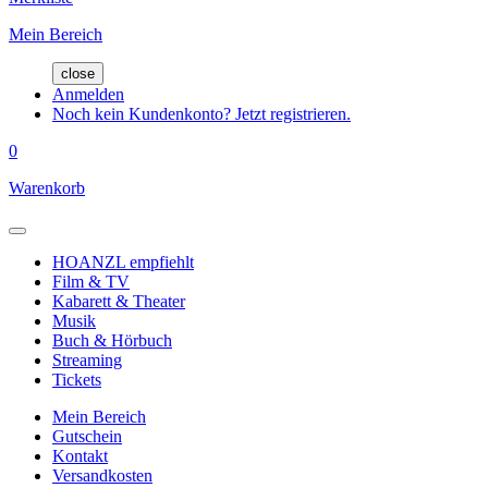
Mein Bereich
close
Anmelden
Noch kein Kundenkonto? Jetzt registrieren.
0
Warenkorb
HOANZL empfiehlt
Film & TV
Kabarett & Theater
Musik
Buch & Hörbuch
Streaming
Tickets
Mein Bereich
Gutschein
Kontakt
Versandkosten