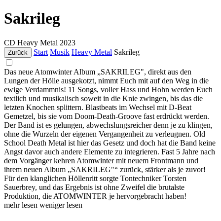
Sakrileg
CD
Heavy Metal
2023
Start
Musik
Heavy Metal
Sakrileg
Zurück
Das neue Atomwinter Album „SAKRILEG", direkt aus den
Lungen der Hölle ausgekotzt, nimmt Euch mit auf den Weg in die
ewige Verdammnis! 11 Songs, voller Hass und Hohn werden Euch
textlich und musikalisch soweit in die Knie zwingen, bis das die
letzten Knochen splittern. Blastbeats im Wechsel mit D-Beat
Gemetzel, bis sie vom Doom-Death-Groove fast erdrückt werden.
Der Band ist es gelungen, abwechslungsreicher denn je zu klingen,
ohne die Wurzeln der eigenen Vergangenheit zu verleugnen. Old
School Death Metal ist hier das Gesetz und doch hat die Band keine
Angst davor auch andere Elemente zu integrieren. Fast 5 Jahre nach
dem Vorgänger kehren Atomwinter mit neuem Frontmann und
ihrem neuen Album „SAKRILEG"“ zurück, stärker als je zuvor!
Für den klanglichen Höllenritt sorgte Tontechniker Torsten
Sauerbrey, und das Ergebnis ist ohne Zweifel die brutalste
Produktion, die ATOMWINTER je hervorgebracht haben!
mehr lesen
weniger lesen