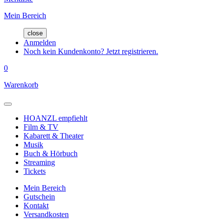
Mein Bereich
close
Anmelden
Noch kein Kundenkonto? Jetzt registrieren.
0
Warenkorb
HOANZL empfiehlt
Film & TV
Kabarett & Theater
Musik
Buch & Hörbuch
Streaming
Tickets
Mein Bereich
Gutschein
Kontakt
Versandkosten