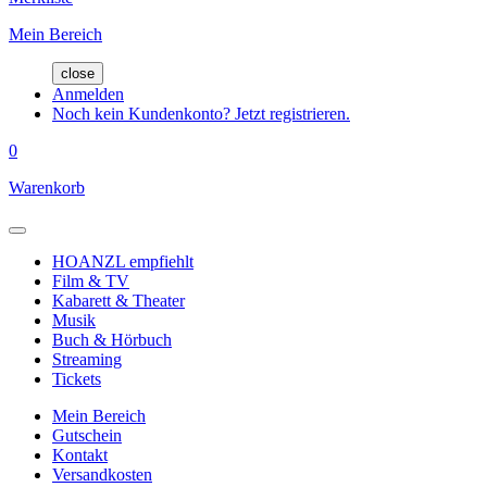
Mein Bereich
close
Anmelden
Noch kein Kundenkonto? Jetzt registrieren.
0
Warenkorb
HOANZL empfiehlt
Film & TV
Kabarett & Theater
Musik
Buch & Hörbuch
Streaming
Tickets
Mein Bereich
Gutschein
Kontakt
Versandkosten