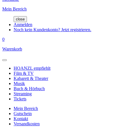
Mein Bereich
close
Anmelden
Noch kein Kundenkonto? Jetzt registrieren.
0
Warenkorb
HOANZL empfiehlt
Film & TV
Kabarett & Theater
Musik
Buch & Hörbuch
Streaming
Tickets
Mein Bereich
Gutschein
Kontakt
Versandkosten