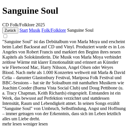
Sanguine Soul
CD
Folk/Folklore
2025
Start
Musik
Folk/Folklore
Sanguine Soul
Zurück
"Sanguine Soul" ist das Debütalbum von Marla Moya und erscheint
beim Label Backseat auf CD und Vinyl. Produziert wurde es in Los
Angeles von Robert Francis und markiert den Beginn ihres neuen
Kapitels als Solokünstlerin. Die Musik von Marla Moya verbindet
zeitlose Wärme mit klarer Emotionalität und erinnert an Künstler
wie Fleetwood Mac, Harry Nilsson, Angel Olsen oder Weyes
Blood. Nach mehr als 1.000 Konzerten weltweit mit Marla & David
Celia – darunter Glastonbury Festival, Mariposa Folk Festival und
BBC-Sessions – hat sie ihr Soloalbum mit namhaften Musikern wie
Joachim Cooder (Buena Vista Social Club) und Doug Pettibone (u.
a. Tracy Chapman, Keith Richards) eingespielt. Entstanden ist ein
Werk, das bewusst auf Perfektion verzichtet und stattdessen
Intensität, Raum und Lebendigkeit atmet. In seinen Songs erzählt
"Sanguine Soul" von Umbruch, Selbstfindung, Angst und Hoffnung
– immer getragen von der Erkenntnis, dass sich im Leben letztlich
alles um Liebe dreht.
mehr lesen
weniger lesen