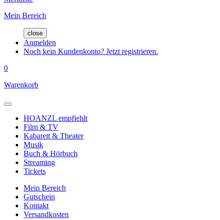
Mein Bereich
close
Anmelden
Noch kein Kundenkonto? Jetzt registrieren.
0
Warenkorb
HOANZL empfiehlt
Film & TV
Kabarett & Theater
Musik
Buch & Hörbuch
Streaming
Tickets
Mein Bereich
Gutschein
Kontakt
Versandkosten