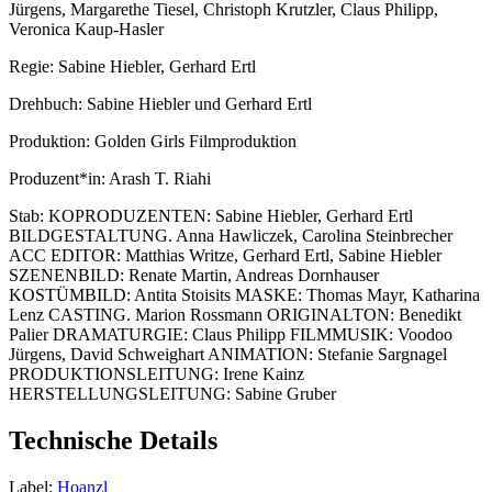
Jürgens, Margarethe Tiesel, Christoph Krutzler, Claus Philipp,
Veronica Kaup-Hasler
Regie:
Sabine Hiebler, Gerhard Ertl
Drehbuch:
Sabine Hiebler und Gerhard Ertl
Produktion:
Golden Girls Filmproduktion
Produzent*in:
Arash T. Riahi
Stab:
KOPRODUZENTEN: Sabine Hiebler, Gerhard Ertl
BILDGESTALTUNG. Anna Hawliczek, Carolina Steinbrecher
ACC EDITOR: Matthias Writze, Gerhard Ertl, Sabine Hiebler
SZENENBILD: Renate Martin, Andreas Dornhauser
KOSTÜMBILD: Antita Stoisits MASKE: Thomas Mayr, Katharina
Lenz CASTING. Marion Rossmann ORIGINALTON: Benedikt
Palier DRAMATURGIE: Claus Philipp FILMMUSIK: Voodoo
Jürgens, David Schweighart ANIMATION: Stefanie Sargnagel
PRODUKTIONSLEITUNG: Irene Kainz
HERSTELLUNGSLEITUNG: Sabine Gruber
Technische Details
Label:
Hoanzl