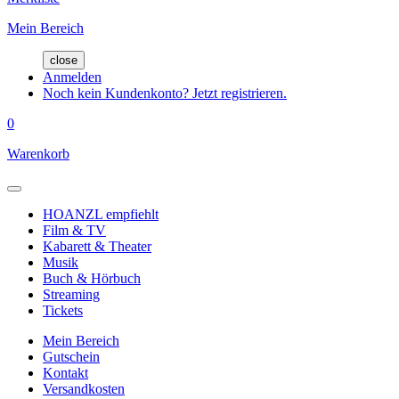
Mein Bereich
close
Anmelden
Noch kein Kundenkonto? Jetzt registrieren.
0
Warenkorb
HOANZL empfiehlt
Film & TV
Kabarett & Theater
Musik
Buch & Hörbuch
Streaming
Tickets
Mein Bereich
Gutschein
Kontakt
Versandkosten