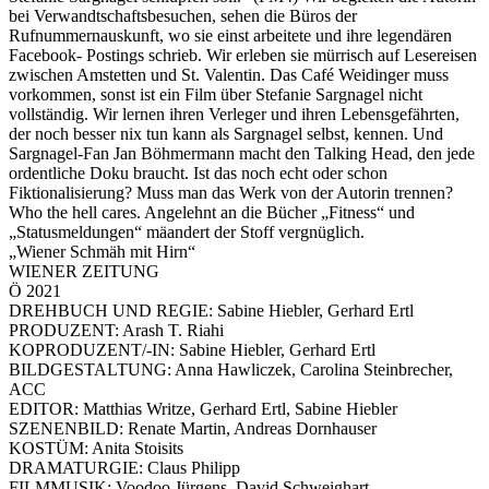
bei Verwandtschaftsbesuchen, sehen die Büros der
Rufnummernauskunft, wo sie einst arbeitete und ihre legendären
Facebook- Postings schrieb. Wir erleben sie mürrisch auf Lesereisen
zwischen Amstetten und St. Valentin. Das Café Weidinger muss
vorkommen, sonst ist ein Film über Stefanie Sargnagel nicht
vollständig. Wir lernen ihren Verleger und ihren Lebensgefährten,
der noch besser nix tun kann als Sargnagel selbst, kennen. Und
Sargnagel-Fan Jan Böhmermann macht den Talking Head, den jede
ordentliche Doku braucht. Ist das noch echt oder schon
Fiktionalisierung? Muss man das Werk von der Autorin trennen?
Who the hell cares. Angelehnt an die Bücher „Fitness“ und
„Statusmeldungen“ mäandert der Stoff vergnüglich.
„Wiener Schmäh mit Hirn“
WIENER ZEITUNG
Ö 2021
DREHBUCH UND REGIE: Sabine Hiebler, Gerhard Ertl
PRODUZENT: Arash T. Riahi
KOPRODUZENT/-IN: Sabine Hiebler, Gerhard Ertl
BILDGESTALTUNG: Anna Hawliczek, Carolina Steinbrecher,
ACC
EDITOR: Matthias Writze, Gerhard Ertl, Sabine Hiebler
SZENENBILD: Renate Martin, Andreas Dornhauser
KOSTÜM: Anita Stoisits
DRAMATURGIE: Claus Philipp
FILMMUSIK: Voodoo Jürgens, David Schweighart