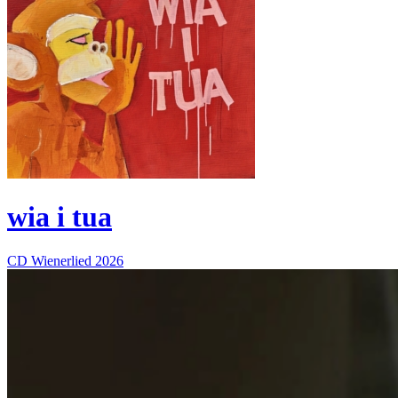
wia i tua
CD
Wienerlied
2026