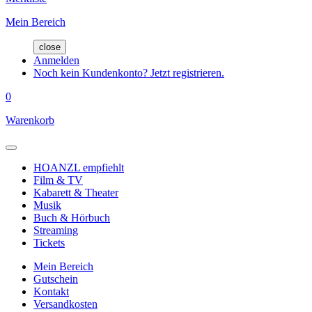
Mein Bereich
close
Anmelden
Noch kein Kundenkonto? Jetzt registrieren.
0
Warenkorb
HOANZL empfiehlt
Film & TV
Kabarett & Theater
Musik
Buch & Hörbuch
Streaming
Tickets
Mein Bereich
Gutschein
Kontakt
Versandkosten