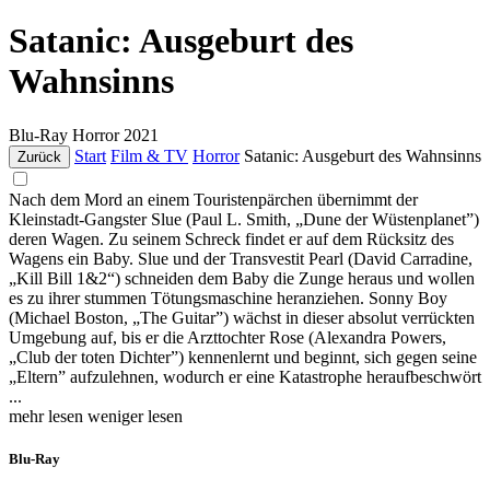
Satanic: Ausgeburt des
Wahnsinns
Blu-Ray
Horror
2021
Start
Film & TV
Horror
Satanic: Ausgeburt des Wahnsinns
Zurück
Nach dem Mord an einem Touristenpärchen übernimmt der
Kleinstadt-Gangster Slue (Paul L. Smith, „Dune der Wüstenplanet”)
deren Wagen. Zu seinem Schreck findet er auf dem Rücksitz des
Wagens ein Baby. Slue und der Transvestit Pearl (David Carradine,
„Kill Bill 1&2“) schneiden dem Baby die Zunge heraus und wollen
es zu ihrer stummen Tötungsmaschine heranziehen. Sonny Boy
(Michael Boston, „The Guitar”) wächst in dieser absolut verrückten
Umgebung auf, bis er die Arzttochter Rose (Alexandra Powers,
„Club der toten Dichter”) kennenlernt und beginnt, sich gegen seine
„Eltern” aufzulehnen, wodurch er eine Katastrophe heraufbeschwört
...
mehr lesen
weniger lesen
Blu-Ray