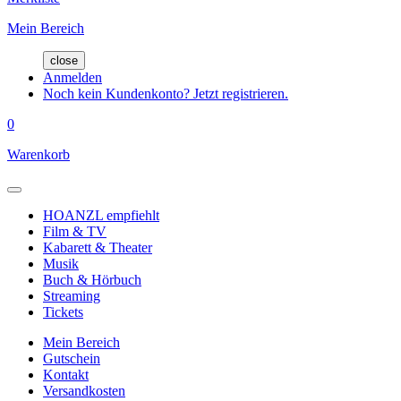
Mein Bereich
close
Anmelden
Noch kein Kundenkonto? Jetzt registrieren.
0
Warenkorb
HOANZL empfiehlt
Film & TV
Kabarett & Theater
Musik
Buch & Hörbuch
Streaming
Tickets
Mein Bereich
Gutschein
Kontakt
Versandkosten