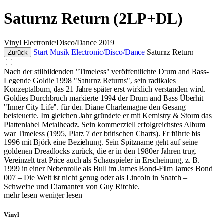
Saturnz Return (2LP+DL)
Vinyl
Electronic/Disco/Dance
2019
Start
Musik
Electronic/Disco/Dance
Saturnz Return
Zurück
Nach der stilbildenden "Timeless" veröffentlichte Drum and Bass-
Legende Goldie 1998 "Saturnz Returns", sein radikales
Konzeptalbum, das 21 Jahre später erst wirklich verstanden wird.
Goldies Durchbruch markierte 1994 der Drum and Bass Überhit
"Inner City Life", für den Diane Charlemagne den Gesang
beisteuerte. Im gleichen Jahr gründete er mit Kemistry & Storm das
Plattenlabel Metalheadz. Sein kommerziell erfolgreichstes Album
war Timeless (1995, Platz 7 der britischen Charts). Er führte bis
1996 mit Björk eine Beziehung. Sein Spitzname geht auf seine
goldenen Dreadlocks zurück, die er in den 1980er Jahren trug.
Vereinzelt trat Price auch als Schauspieler in Erscheinung, z. B.
1999 in einer Nebenrolle als Bull im James Bond-Film James Bond
007 – Die Welt ist nicht genug oder als Lincoln in Snatch –
Schweine und Diamanten von Guy Ritchie.
mehr lesen
weniger lesen
Vinyl