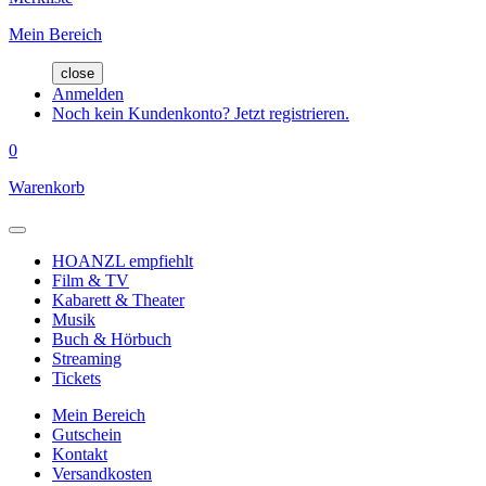
Mein Bereich
close
Anmelden
Noch kein Kundenkonto? Jetzt registrieren.
0
Warenkorb
HOANZL empfiehlt
Film & TV
Kabarett & Theater
Musik
Buch & Hörbuch
Streaming
Tickets
Mein Bereich
Gutschein
Kontakt
Versandkosten