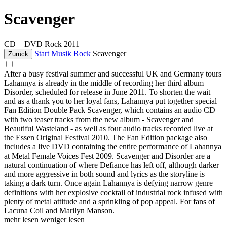
Scavenger
CD + DVD
Rock
2011
Start
Musik
Rock
Scavenger
Zurück
After a busy festival summer and successful UK and Germany tours
Lahannya is already in the middle of recording her third album
Disorder, scheduled for release in June 2011. To shorten the wait
and as a thank you to her loyal fans, Lahannya put together special
Fan Edition Double Pack Scavenger, which contains an audio CD
with two teaser tracks from the new album - Scavenger and
Beautiful Wasteland - as well as four audio tracks recorded live at
the Essen Original Festival 2010. The Fan Edition package also
includes a live DVD containing the entire performance of Lahannya
at Metal Female Voices Fest 2009. Scavenger and Disorder are a
natural continuation of where Defiance has left off, although darker
and more aggressive in both sound and lyrics as the storyline is
taking a dark turn. Once again Lahannya is defying narrow genre
definitions with her explosive cocktail of industrial rock infused with
plenty of metal attitude and a sprinkling of pop appeal. For fans of
Lacuna Coil and Marilyn Manson.
mehr lesen
weniger lesen