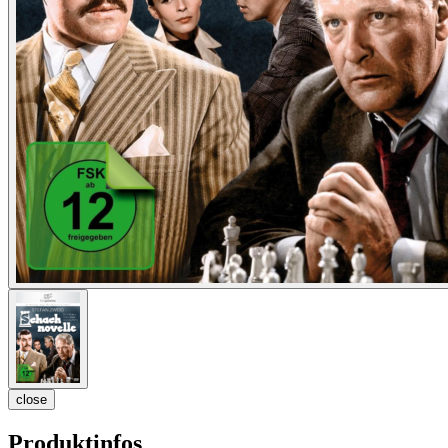
close
Produktinfos