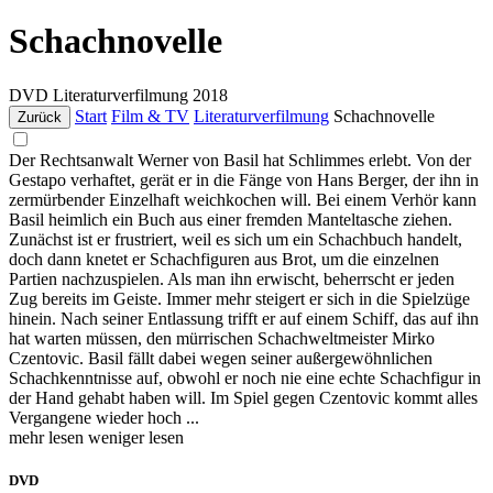
Schachnovelle
DVD
Literaturverfilmung
2018
Start
Film & TV
Literaturverfilmung
Schachnovelle
Zurück
Der Rechtsanwalt Werner von Basil hat Schlimmes erlebt. Von der
Gestapo verhaftet, gerät er in die Fänge von Hans Berger, der ihn in
zermürbender Einzelhaft weichkochen will. Bei einem Verhör kann
Basil heimlich ein Buch aus einer fremden Manteltasche ziehen.
Zunächst ist er frustriert, weil es sich um ein Schachbuch handelt,
doch dann knetet er Schachfiguren aus Brot, um die einzelnen
Partien nachzuspielen. Als man ihn erwischt, beherrscht er jeden
Zug bereits im Geiste. Immer mehr steigert er sich in die Spielzüge
hinein. Nach seiner Entlassung trifft er auf einem Schiff, das auf ihn
hat warten müssen, den mürrischen Schachweltmeister Mirko
Czentovic. Basil fällt dabei wegen seiner außergewöhnlichen
Schachkenntnisse auf, obwohl er noch nie eine echte Schachfigur in
der Hand gehabt haben will. Im Spiel gegen Czentovic kommt alles
Vergangene wieder hoch ...
mehr lesen
weniger lesen
DVD