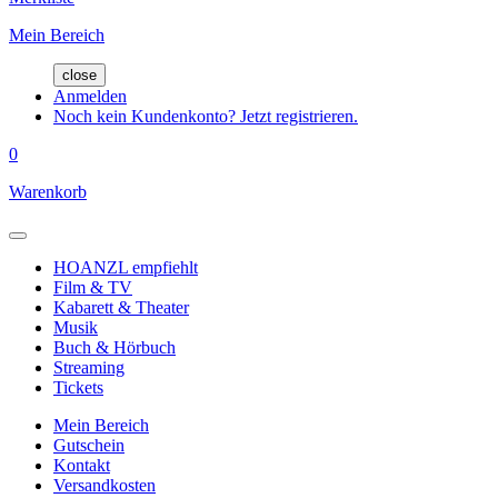
Mein Bereich
close
Anmelden
Noch kein Kundenkonto? Jetzt registrieren.
0
Warenkorb
HOANZL empfiehlt
Film & TV
Kabarett & Theater
Musik
Buch & Hörbuch
Streaming
Tickets
Mein Bereich
Gutschein
Kontakt
Versandkosten