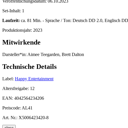
Veröffentlichungsdatum:
06.10.2023
Set-Inhalt:
1
Laufzeit:
ca. 81 Min. - Sprache / Ton: Deutsch DD 2.0, Englisch DD 5
Produktionsjahr:
2023
Mitwirkende
Darsteller*in:
Aimee Teegarden, Brett Dalton
Technische Details
Label:
Happy Entertainment
Altersfreigabe:
12
EAN:
4042564234206
Preiscode:
AL41
Art. Nr.:
X5006423420-8
close