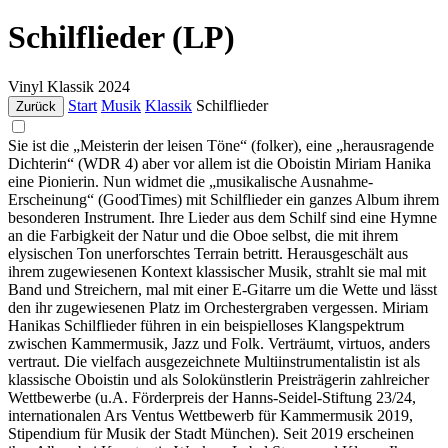
Schilflieder (LP)
Vinyl
Klassik
2024
Start
Musik
Klassik
Schilflieder
Zurück
Sie ist die „Meisterin der leisen Töne“ (folker), eine „herausragende
Dichterin“ (WDR 4) aber vor allem ist die Oboistin Miriam Hanika
eine Pionierin. Nun widmet die „musikalische Ausnahme-
Erscheinung“ (GoodTimes) mit Schilflieder ein ganzes Album ihrem
besonderen Instrument. Ihre Lieder aus dem Schilf sind eine Hymne
an die Farbigkeit der Natur und die Oboe selbst, die mit ihrem
elysischen Ton unerforschtes Terrain betritt. Herausgeschält aus
ihrem zugewiesenen Kontext klassischer Musik, strahlt sie mal mit
Band und Streichern, mal mit einer E-Gitarre um die Wette und lässt
den ihr zugewiesenen Platz im Orchestergraben vergessen. Miriam
Hanikas Schilflieder führen in ein beispielloses Klangspektrum
zwischen Kammermusik, Jazz und Folk. Verträumt, virtuos, anders
vertraut. Die vielfach ausgezeichnete Multiinstrumentalistin ist als
klassische Oboistin und als Solokünstlerin Preisträgerin zahlreicher
Wettbewerbe (u.A. Förderpreis der Hanns-Seidel-Stiftung 23/24,
internationalen Ars Ventus Wettbewerb für Kammermusik 2019,
Stipendium für Musik der Stadt München). Seit 2019 erscheinen