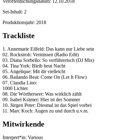
Veröffentlichungsdatum:
12.10.2018
Set-Inhalt:
2
Produktionsjahr:
2018
Trackliste
1. Annemarie Eilfeld: Das kann nur Liebe sein
02. Rockstroh: Vermissen (Radio Edit)
03. Diana Sorbello: So verführerisch (DJ Mix)
04. Tina York: Bleib heut Nacht
05. Angelique: Mit dir vielleicht
06. Bailando Beat: Come On (Let It Flow)
07. Claudia Lino:
1000 Lichter
08. Die Wörtherseer: Was wirklich zählt
09. Isabel Krämer: Hier ist der Sommer
10. Jürgen Peter: Diesmal ist das Spiel vorbei
11. Marc Koch: Augen zu und durch u.v.m.
Mitwirkende
Interpret*in:
Various