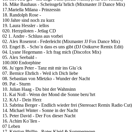
16. Mike Bauhaus - Scheissgefa¨hrlich (Mixmaster JJ Dance Mix)
17.Mariella Milana - Prinzessin
18. Randolph Rose -
100 Jahre sind noch zu kurz
19. Laura Hessler - iellos
020. Herzpiloten - Jetlag CD
02 1. Andre - Schluss aus vorbei
02. Alex Rosenrot - Federleicht (Mixmaster JJ Fox Dance Mix)
03. Engel B. - Scho¨n dass es uns gibt (DJ Ostkurve Remix Edit)
04. Lyane Hegemann - Ich frag mich (Discofox Mix)
05. Alex Seebald -
100.000 Endorphine
06. Ju¨rgen Peter - Tanz mit mir ins Glu¨ck
07. Bernice Ehrlich - Weil ich Dich liebe
08. Sebastian von Mletzko - Wunder der Nacht
09. Pat - Sturm
10. Julian Haag - Du bist der Wahnsinn
11. Kai Noll - Wenn der Mond die Sonne beru¨hrt
12. KAJ - Dein Herz
13. Sabrina Berger - Endlich wieder frei (Stereoact Remix Radio Cut)
14. Michael Winter - Sonne in der Nacht
15. Peter David - Der Fox dieser Nacht
16. Achim Ko¨llen -
07 Leben
17. Kristian Phillip - Rotes Kleid & Sommerregen