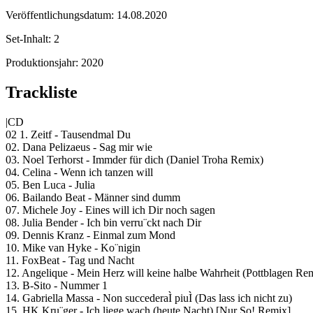
Veröffentlichungsdatum:
14.08.2020
Set-Inhalt:
2
Produktionsjahr:
2020
Trackliste
|CD
02 1. Zeitf - Tausendmal Du
02. Dana Pelizaeus - Sag mir wie
03. Noel Terhorst - Immder für dich (Daniel Troha Remix)
04. Celina - Wenn ich tanzen will
05. Ben Luca - Julia
06. Bailando Beat - Männer sind dumm
07. Michele Joy - Eines will ich Dir noch sagen
08. Julia Bender - Ich bin verru¨ckt nach Dir
09. Dennis Kranz - Einmal zum Mond
10. Mike van Hyke - Ko¨nigin
11. FoxBeat - Tag und Nacht
12. Angelique - Mein Herz will keine halbe Wahrheit (Pottblagen Re
13. B-Sito - Nummer 1
14. Gabriella Massa - Non succederaÌ piuÌ (Das lass ich nicht zu)
15. HK Kru¨ger - Ich liege wach (heute Nacht) [Nur So! Remix]