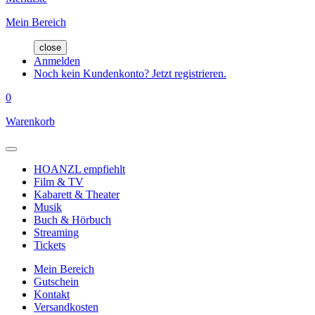
Mein Bereich
close
Anmelden
Noch kein Kundenkonto? Jetzt registrieren.
0
Warenkorb
HOANZL empfiehlt
Film & TV
Kabarett & Theater
Musik
Buch & Hörbuch
Streaming
Tickets
Mein Bereich
Gutschein
Kontakt
Versandkosten