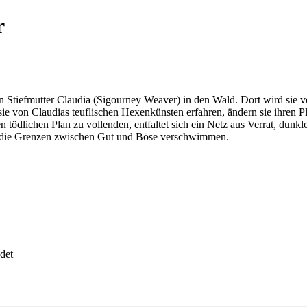
r
bösen Stiefmutter Claudia (Sigourney Weaver) in den Wald. Dort wird si
ie von Claudias teuflischen Hexenkünsten erfahren, ändern sie ihren P
en tödlichen Plan zu vollenden, entfaltet sich ein Netz aus Verrat, d
 die Grenzen zwischen Gut und Böse verschwimmen.
det