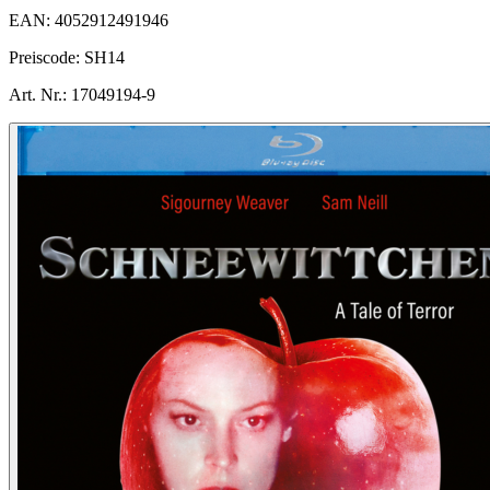
EAN:
4052912491946
Preiscode:
SH14
Art. Nr.:
17049194-9