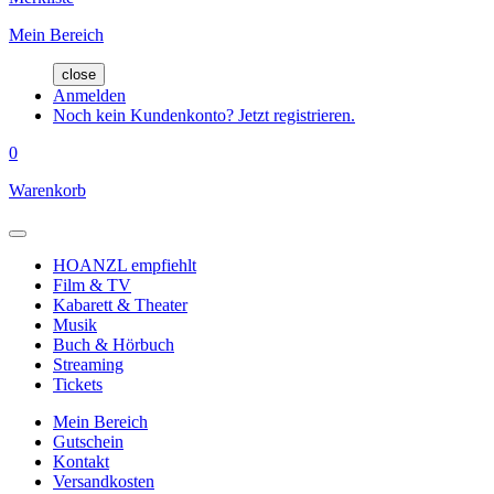
Mein Bereich
close
Anmelden
Noch kein Kundenkonto? Jetzt registrieren.
0
Warenkorb
HOANZL empfiehlt
Film & TV
Kabarett & Theater
Musik
Buch & Hörbuch
Streaming
Tickets
Mein Bereich
Gutschein
Kontakt
Versandkosten