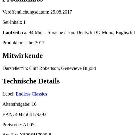
Veröffentlichungsdatum:
25.08.2017
Set-Inhalt:
1
Laufzeit:
ca. 94 Min. - Sprache / Ton: Deutsch DD Mono, Englisch 
Produktionsjahr:
2017
Mitwirkende
Darsteller*in:
Cliff Robertson, Genevieve Bujold
Technische Details
Label:
Endless Classics
Altersfreigabe:
16
EAN:
4042564179293
Preiscode:
AL05
Art. Nr.:
X5006417929-8