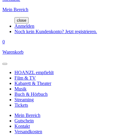
Mein Bereich
close
Anmelden
Noch kein Kundenkonto? Jetzt registrieren.
0
Warenkorb
HOANZL empfiehlt
Film & TV
Kabarett & Theater
Musik
Buch & Hörbuch
Streaming
Tickets
Mein Bereich
Gutschein
Kontakt
Versandkosten