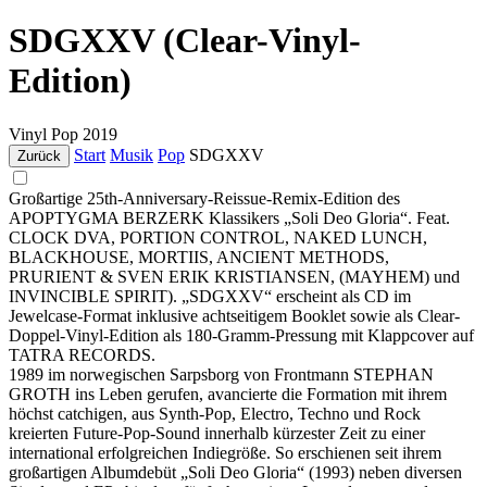
SDGXXV (Clear-Vinyl-
Edition)
Vinyl
Pop
2019
Start
Musik
Pop
SDGXXV
Zurück
Großartige 25th-Anniversary-Reissue-Remix-Edition des
APOPTYGMA BERZERK Klassikers „Soli Deo Gloria“. Feat.
CLOCK DVA, PORTION CONTROL, NAKED LUNCH,
BLACKHOUSE, MORTIIS, ANCIENT METHODS,
PRURIENT & SVEN ERIK KRISTIANSEN, (MAYHEM) und
INVINCIBLE SPIRIT). „SDGXXV“ erscheint als CD im
Jewelcase-Format inklusive achtseitigem Booklet sowie als Clear-
Doppel-Vinyl-Edition als 180-Gramm-Pressung mit Klappcover auf
TATRA RECORDS.
1989 im norwegischen Sarpsborg von Frontmann STEPHAN
GROTH ins Leben gerufen, avancierte die Formation mit ihrem
höchst catchigen, aus Synth-Pop, Electro, Techno und Rock
kreierten Future-Pop-Sound innerhalb kürzester Zeit zu einer
international erfolgreichen Indiegröße. So erschienen seit ihrem
großartigen Albumdebüt „Soli Deo Gloria“ (1993) neben diversen