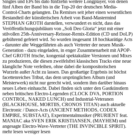
Singles und EPs bis dato fünfzehn weitere Longplayer, von denen
fünf Alben der Band bis in die Top-20 der deutschen Media-
Control-Charts gelangten. Da Remixes seit jeher einen wesentlichen
Bestandteil der künstlerischen Arbeit von Band-Mastermind
STEPHAN GROTH darstellen, verwundert es nicht, dass das
Veröffentlichungsjubiläum von „Soli Deo Gloria“ jetzt mit einer
stilvollen 25th-Anniversary-Reissue-Remix-Edition (CD und DoLP)
gebührend gefeiert wird. So wurden insgesamt 18 hochkarätige Acts
- darunter alte Weggefährten als auch Vertreter der neuen Musik-
Generation - dazu eingeladen, in enger Zusammenarbeit mit APOP-
Chef GROTH frische, kongenial spektakuläre Versionen und Mixes
zu produzieren, die diesen zweifelsfrei klassischen Tracks eine neue
klangliche Note verleihen, ohne dabei die kompositorischen
Wurzeln außer Acht zu lassen. Das großartige Ergebnis ist höchst
facettenreiches Tribut, das dem ursprünglichen Album (und
Meisterwerk) nicht nur gerecht wird, sondern ihm darüber hinaus
neues Leben einhaucht. Dabei finden sich unter den Gastkünstlern
neben britischen Electro-Legenden (CLOCK DVA, PORTION
CONTROL, NAKED LUNCH) und Industrial-Veteranen
(BLACKHOUSE, MORTIIS, CRONOS TITAN) auch aktuelle
Electronic / Dance-Acts (ANCIENT METHODS, CODEX
EMPIRE, SUBSTAAT), Experimentalmusiker (PRURIENT feat.
MANIAC aka SVEN ERIK KRISTIANSEN, (MAYHEM) und
angesagte Electro-Wave-Vertreter (THE INVINCIBLE SPIRIT).
mehr lesen
weniger lesen