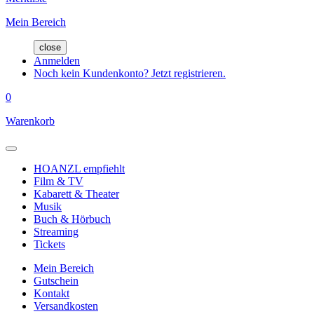
Mein Bereich
close
Anmelden
Noch kein Kundenkonto? Jetzt registrieren.
0
Warenkorb
HOANZL empfiehlt
Film & TV
Kabarett & Theater
Musik
Buch & Hörbuch
Streaming
Tickets
Mein Bereich
Gutschein
Kontakt
Versandkosten