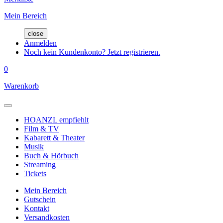
Mein Bereich
close
Anmelden
Noch kein Kundenkonto? Jetzt registrieren.
0
Warenkorb
HOANZL empfiehlt
Film & TV
Kabarett & Theater
Musik
Buch & Hörbuch
Streaming
Tickets
Mein Bereich
Gutschein
Kontakt
Versandkosten