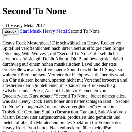
Second To None
CD
Heavy Metal
2017
Start
Musik
Heavy Metal
Second To None
Zurück
Heavy Rock Masterpiece! Die schwäbischen Heavy Rocker von
SpiteFuel veröffentlichten nach ihrer überaus erfolgreichen Single
"Sleeping With Wolves", mit "Second To None" ihr sehnlichst
erwartetes full-length Debüt Album. Die Band bewegt sich dabei
durchweg auf einem hohen musikalischen Level und der stets
druckvolle wie auch differenzierte Sound macht die 11 Songs zu
wahren Hörerlebnissen. Vertreter der Fachpresse, die bereits vorab
ein Ohr riskieren konnten, sparten nicht mit Vorschußlorbeeren und
attestierten dem Quintett einen musikalischen Brückenschlag
zwischen Judas Priest, Accept bis hin zu Elementen von
Queensryche. Kurz gesagt: "Second To None" bietet nahezu alles,
was das Heavy-Rock-Herz höher und härter schlagen lässt! "Second
To None" (sinngemäß "mit nichts zu vergleichen") wurde im
Troisdorfer Gernhart Studio (Destruction, Tankard, SuidAkra) von
Martin Buchwalter aufgenommen, produziert und gemischt und
bietet auf über 45 Minuten ein breites Spektrum für Freunde des
Heavy Rock. Von harten Nackenbreckern, über melodiöse