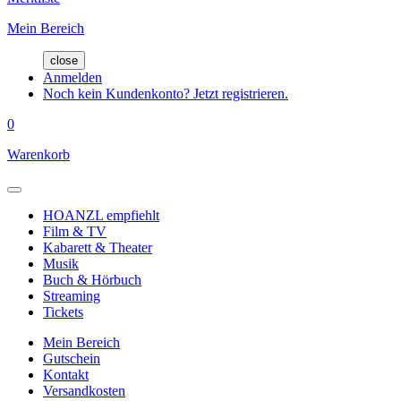
Mein Bereich
close
Anmelden
Noch kein Kundenkonto? Jetzt registrieren.
0
Warenkorb
HOANZL empfiehlt
Film & TV
Kabarett & Theater
Musik
Buch & Hörbuch
Streaming
Tickets
Mein Bereich
Gutschein
Kontakt
Versandkosten