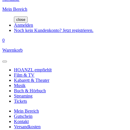
Mein Bereich
close
Anmelden
Noch kein Kundenkonto? Jetzt registrieren.
0
Warenkorb
HOANZL empfiehlt
Film & TV
Kabarett & Theater
Musik
Buch & Hörbuch
Streaming
Tickets
Mein Bereich
Gutschein
Kontakt
Versandkosten