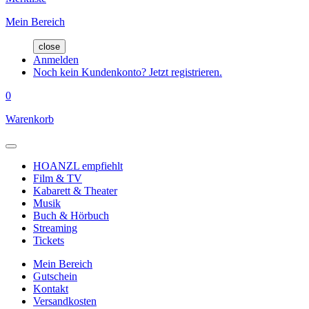
Mein Bereich
close
Anmelden
Noch kein Kundenkonto? Jetzt registrieren.
0
Warenkorb
HOANZL empfiehlt
Film & TV
Kabarett & Theater
Musik
Buch & Hörbuch
Streaming
Tickets
Mein Bereich
Gutschein
Kontakt
Versandkosten