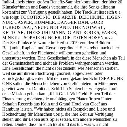
Indie-Labels einen großen Benefiz-Sampler kompiliert, der über 20
Künstler*innen und Bands versammelt, die ihre Songs allesamt
kostenfrei zur Verfügung gestellt haben. Die Tracklist liest sich u.a.
wie folgt: TOCOTRONIC, DIE ÄRZTE, DEICHKIND, ILGEN-
NUR, CASPER, KUMMER, DANGER DAN, GURR,
TURBOSTAAT, NEUFUNDLAND, THE NOTWIST ,
KETTCAR, THEES UHLMANN, GIANT ROOKS, FABER,
MINE feat. SOPHIE HUNGER, DIE TOTEN HOSEN u.v.a.
Der Sea Punks e.V. wurde im Herbst 2019 von den Brüdern
Benjamin, Raphael und Gerson gegründet. Sie streben nach einer
Gesellschaft, in der Flüchtende willkommen geheißen und
unterstützt werden. Eine Gesellschaft, in der diese Menschen als Teil
der Gemeinschaft und nicht als Problem wahrgenommen werden.
Eine Gesellschaft, die nicht dabei zusieht, wie Menschen sterben,
weil sie auf ihrem Fluchtweg ignoriert, abgewiesen oder
zurückgedrängt werden. Mit dem neu gekauften Schiff SEA PUNK
ONE sollen die Menschenleben von Geflüchteten im Mittelmeer
gerettet werden. Damit das Schiff im September wie geplant auf
erste Mission gehen kann, fehlt Geld. Viel Geld. Einen Teil der
Finanzierung möchten die unabhängigen Plattenfirmen Unter
Schafen Records aus Köln und Grand Hotel van Cleef aus
Hamburg leisten. "Wir haben nichts als Respekt und Liebe und
Hochachtung für Menschen übrig, die ihre Zeit zur Verfügung
stellen und ihr Leben aufs Spiel setzen, um andere Menschen zu
retten. Danke, dass ihr euch traut und das tut, was wir nicht