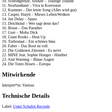
10. Schrottgrenze, Sookee – Traurige Träume
11. Neufundland – Viva la Korrosion
12. Kummer – Der letzte Song (Alles wird gut)
13. Casper, Haiyti – Mieses Leben/Wolken
14. Jan Delay – Spass
15. Deichkind – Wer sagt denn das?
16. Bosse – Das Paradies
17. Gurr – Moby Dick
18. Giant Rooks – Heat Up
19. Turbostaat – Ein schönes blau
20. Faber – Das Boot ist voll
21. Die Goldenen Zitronen - Es nervt
22. MINE feat. Sophie Hunger - Hinüber
23. Ami Warning – Blaue Augen
24. Die Toten Hosen – Europa
Mitwirkende
Interpret*in:
Various
Technische Details
Label:
Unter Schafen Records