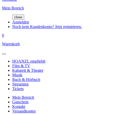
Mein Bereich
close
Anmelden
Noch kein Kundenkonto? Jetzt registrieren.
0
Warenkorb
HOANZL empfiehlt
Film & TV
Kabarett & Theater
Musik
Buch & Hörbuch
Streaming
Tickets
Mein Bereich
Gutschein
Kontakt
Versandkosten