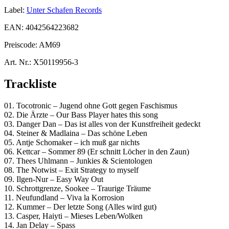
Label:
Unter Schafen Records
EAN:
4042564223682
Preiscode:
AM69
Art. Nr.:
X50119956-3
Trackliste
01. Tocotronic – Jugend ohne Gott gegen Faschismus
02. Die Ärzte – Our Bass Player hates this song
03. Danger Dan – Das ist alles von der Kunstfreiheit gedeckt
04. Steiner & Madlaina – Das schöne Leben
05. Antje Schomaker – ich muß gar nichts
06. Kettcar – Sommer 89 (Er schnitt Löcher in den Zaun)
07. Thees Uhlmann – Junkies & Scientologen
08. The Notwist – Exit Strategy to myself
09. Ilgen-Nur – Easy Way Out
10. Schrottgrenze, Sookee – Traurige Träume
11. Neufundland – Viva la Korrosion
12. Kummer – Der letzte Song (Alles wird gut)
13. Casper, Haiyti – Mieses Leben/Wolken
14. Jan Delay – Spass