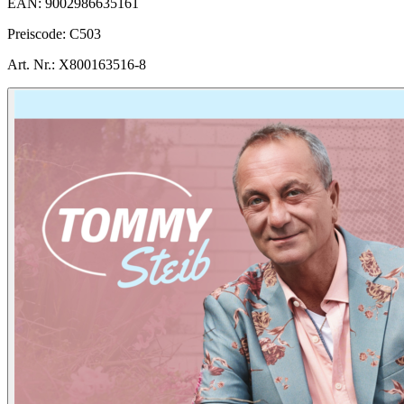
EAN:
9002986635161
Preiscode:
C503
Art. Nr.:
X800163516-8