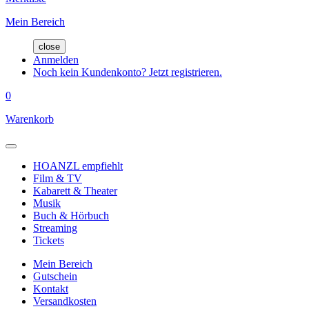
Mein Bereich
close
Anmelden
Noch kein Kundenkonto? Jetzt registrieren.
0
Warenkorb
HOANZL empfiehlt
Film & TV
Kabarett & Theater
Musik
Buch & Hörbuch
Streaming
Tickets
Mein Bereich
Gutschein
Kontakt
Versandkosten