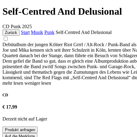
Self-Centred And Delusional
CD
Punk
2025
Start
Musik
Punk
Self-Centred And Delusional
Zurück
Debütalbum der jungen Kölner Riot Grrrl / Alt-Rock / Punk-Band als
Joe und Mika kennen sich seit ihrer Schulzeit in Köln, lernten über 
Quartett danach bei der Stange, dann führte ein Besuch von Schlag
Dem gefiel die Band so gut, dass er gleich eine Albumproduktion anbot
präsentiert die Band zwölf Songs zwischen Punk- und Garage-Rock, Gr
Lässigkeit und thematisch gegen die Zumutungen des Lebens wie Leistu
kommend, sind The Red Flags mit „Self-Centred And Delusional“ die
mehr lesen
weniger lesen
CD
€ 17,99
Derzeit nicht auf Lager
Produkt anfragen
Auf die Merkliste