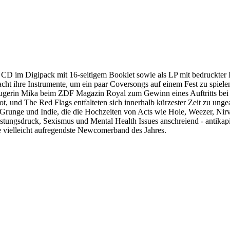
 CD im Digipack mit 16-seitigem Booklet sowie als LP mit bedruckter 
Nacht ihre Instrumente, um ein paar Coversongs auf einem Fest zu spie
zeugerin Mika beim ZDF Magazin Royal zum Gewinn eines Auftritts be
, und The Red Flags entfalteten sich innerhalb kürzester Zeit zu ungeah
unge und Indie, die die Hochzeiten von Acts wie Hole, Weezer, Nirvan
ngsdruck, Sexismus und Mental Health Issues anschreiend - antikapital
 vielleicht aufregendste Newcomerband des Jahres.