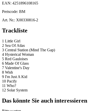
EAN:
4251896108165
Preiscode:
BM
Art. Nr.:
X00330816-2
Trackliste
1 Little Girl
2 Sea Of Atlas
3 Central Station (Mind The Gap)
4 Hysterical Woman
5 Red Gauloises
6 Made Of Glass
7 Valentine's Day
8 Wish
9 I'm Just A Kid
10 Pacify
11 Who?
12 Solar System
Das könnte Sie auch interessieren
Bitte warten...