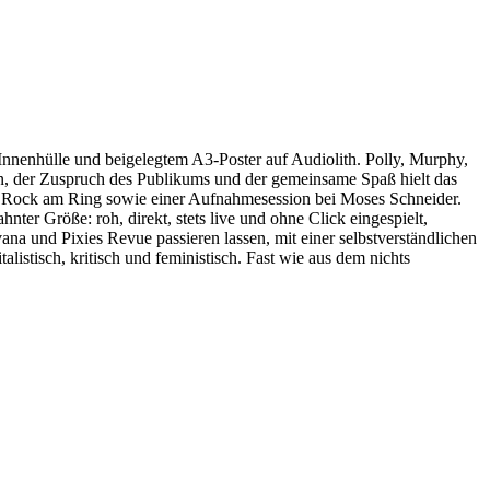
Innenhülle und beigelegtem A3-Poster auf Audiolith. Polly, Murphy,
len, der Zuspruch des Publikums und der gemeinsame Spaß hielt das
i Rock am Ring sowie einer Aufnahmesession bei Moses Schneider.
nter Größe: roh, direkt, stets live und ohne Click eingespielt,
a und Pixies Revue passieren lassen, mit einer selbstverständlichen
istisch, kritisch und feministisch. Fast wie aus dem nichts