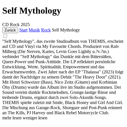
Self Mythology
CD
Rock
2025
Start
Musik
Rock
Self Mythology
Zurück
"Self Mythology", das zweite Studioalbum von THEMIS, erscheint
auf CD und Vinyl via My Favourite Chords. Produziert von Ralv
Milberg (Die Nerven, Karies, Levin Goes Lightly u.?v.?m.)
verbindet "Self Mythology" das Dunkle mit dem Bittersüßen,
Queer-Power und Punk-Attitüde. Die LP reflektiert persönliche
Entwicklung, Werte, Spiritualität, Empowerment und das
Erwachsenwerden. Zwei Jahre nach der EP "Thalassa" (2023) folgt
damit der Nachfolger zu seinem Debüt "The Heavy Door" (2021).
Mit Henri Schweizer (Bass), Nico Zeitz (Gitarre) und Korbinian
Öhy (Drums) wurde das Album live im Studio aufgenommen. Der
Sound vereint dunkle Rockmelodien, Grunge-lastige Bässe und
treibende Drums, ergänzt durch zwei Solo-Akustik-Songs.
THEMIS spielte zuletzt mit Smile, Black Honey und Girl And Girl.
Die Mischung aus Garage-Rock, Shoegaze und Post-Punk erinnert
an The Kills, PJ Harvey und Black Rebel Motorcycle Club.
mehr lesen
weniger lesen