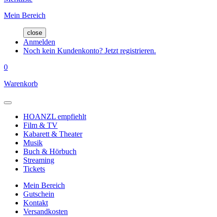
Mein Bereich
close
Anmelden
Noch kein Kundenkonto? Jetzt registrieren.
0
Warenkorb
HOANZL empfiehlt
Film & TV
Kabarett & Theater
Musik
Buch & Hörbuch
Streaming
Tickets
Mein Bereich
Gutschein
Kontakt
Versandkosten