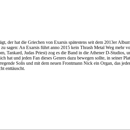
ägt, der hat die Griechen von Exarsis spätestens seit dem 2013er Albu
zu sagen: An Exarsis führt anno 2015 kein Thrash Metal Weg mehr vor
om, Tankard, Judas Priest) zog es die Band in die Athener D-Studios, 
sich hat und jeden Fan dieses Genres dazu bewegen sollte, in seiner P
rregende Solis und mit dem neuen Frontmann Nick ein Organ, das jede
ht enttäuscht.