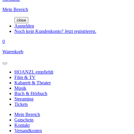
Mein Bereich
close
Anmelden
Noch kein Kundenkonto? Jetzt registrieren.
0
Warenkorb
HOANZL empfiehlt
Film & TV
Kabarett & Theater
Musik
Buch & Hörbuch
Streaming
Tickets
Mein Bereich
Gutschein
Kontakt
Versandkosten