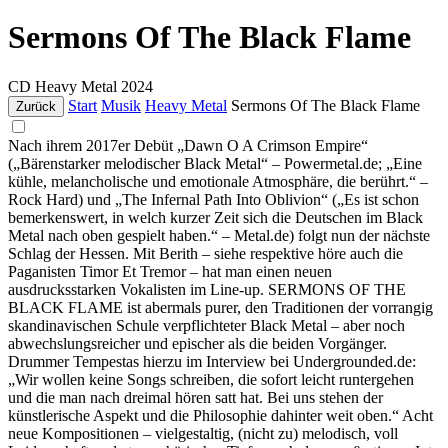
Sermons Of The Black Flame
CD
Heavy Metal
2024
Start
Musik
Heavy Metal
Sermons Of The Black Flame
Zurück
Nach ihrem 2017er Debüt „Dawn O A Crimson Empire“
(„Bärenstarker melodischer Black Metal“ – Powermetal.de; „Eine
kühle, melancholische und emotionale Atmosphäre, die berührt.“ –
Rock Hard) und „The Infernal Path Into Oblivion“ („Es ist schon
bemerkenswert, in welch kurzer Zeit sich die Deutschen im Black
Metal nach oben gespielt haben.“ – Metal.de) folgt nun der nächste
Schlag der Hessen. Mit Berith – siehe respektive höre auch die
Paganisten Timor Et Tremor – hat man einen neuen
ausdrucksstarken Vokalisten im Line-up. SERMONS OF THE
BLACK FLAME ist abermals purer, den Traditionen der vorrangig
skandinavischen Schule verpflichteter Black Metal – aber noch
abwechslungsreicher und epischer als die beiden Vorgänger.
Drummer Tempestas hierzu im Interview bei Undergrounded.de:
„Wir wollen keine Songs schreiben, die sofort leicht runtergehen
und die man nach dreimal hören satt hat. Bei uns stehen der
künstlerische Aspekt und die Philosophie dahinter weit oben.“ Acht
neue Kompositionen – vielgestaltig, (nicht zu) melodisch, voll