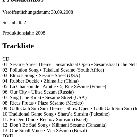
Veröffentlichungsdatum:
30.09.2008
Set-Inhalt:
2
Produktionsjahr:
2008
Trackliste
CD
01. Sesame Street Theme - Sesamstraat Open • Sesamstraat (The Neth
02. Pollution Song • Takalani Sesame (South Africa)
03. Elmo’s Song • Sesame Street (USA)
04. Rubber Duckie • Zhima Jie (China)
05. La Chanson de l'Amitié • 5, Rue Sésame (France)
06. Our City • Ulitsa Sezam (Russia)
07. Sing (The Kids) • Sesame Street (USA)
08. Ricas Frutas • Plaza Sésamo (Mexico)
09. Galli Galli Sim Sim Theme - Show Open • Galli Galli Sim Sim (I
10.Traditional Game Song • Shara’a Simsim (Palestine)
11. En Den Dino • Rechov Sumsum (Israel)
12. Don’t Be Sad Song • Kilimani Sesame (Tanzania)
13. One Small Voice • Vila Sésamo (Brazil)
DVD