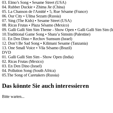
03. Elmo’s Song • Sesame Street (USA)
04. Rubber Duckie • Zhima Jie (China)
05. La Chanson de l'Amitié • 5, Rue Sésame (France)
06. Our City • Ulitsa Sezam (Russia)
07. Sing (The Kids) • Sesame Street (USA)
08. Ricas Frutas • Plaza Sésamo (Mexico)
09. Galli Galli Sim Sim Theme - Show Open • Galli Galli Sim Sim (I
10.Traditional Game Song • Shara’a Simsim (Palestine)
11. En Den Dino • Rechov Sumsum (Israel)
12. Don’t Be Sad Song • Kilimani Sesame (Tanzania)
13. One Small Voice • Vila Sésamo (Brazil)
DVD
01. Galli Galli Sim Sim - Show Open (India)
02. Ricas Frutas (Mexico)
03. En Den Dino (Israel)
04. Pollution Song (South Africa)
05.The Song of Caretakers (Russia)
Das könnte Sie auch interessieren
Bitte warten...