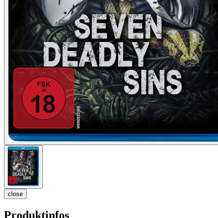
close
Produktinfos