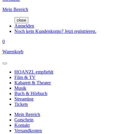
Mein Bereich
close
Anmelden
Noch kein Kundenkonto? Jetzt registrieren.
0
Warenkorb
HOANZL empfiehlt
Film & TV
Kabarett & Theater
Musik
Buch & Hörbuch
Streaming
Tickets
Mein Bereich
Gutschein
Kontakt
Versandkosten