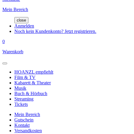
Mein Bereich
close
Anmelden
Noch kein Kundenkonto? Jetzt registrieren.
0
Warenkorb
HOANZL empfiehlt
Film & TV
Kabarett & Theater
Musik
Buch & Hörbuch
Streaming
Tickets
Mein Bereich
Gutschein
Kontakt
Versandkosten