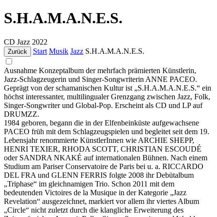
S.H.A.M.A.N.E.S.
CD
Jazz
2022
Start
Musik
Jazz
S.H.A.M.A.N.E.S.
Zurück
Ausnahme Konzeptalbum der mehrfach prämierten Künstlerin,
Jazz-Schlagzeugerin und Singer-Songwriterin ANNE PACEO.
Geprägt von der schamanischen Kultur ist „S.H.A.M.A.N.E.S.“ ein
höchst interessanter, multilingualer Grenzgang zwischen Jazz, Folk,
Singer-Songwriter und Global-Pop. Erscheint als CD und LP auf
DRUMZZ.
1984 geboren, begann die in der Elfenbeinküste aufgewachsene
PACEO früh mit dem Schlagzeugspielen und begleitet seit dem 19.
Lebensjahr renommierte KünstlerInnen wie ARCHIE SHEPP,
HENRI TEXIER, RHODA SCOTT, CHRISTIAN ESCOUDÉ
oder SANDRA NKAKÉ auf internationalen Bühnen. Nach einem
Studium am Pariser Conservatoire de Paris bei u. a. RICCARDO
DEL FRA und GLENN FERRIS folgte 2008 ihr Debütalbum
„Triphase“ im gleichnamigen Trio. Schon 2011 mit dem
bedeutenden Victoires de la Musique in der Kategorie „Jazz
Revelation“ ausgezeichnet, markiert vor allem ihr viertes Album
„Circle“ nicht zuletzt durch die klangliche Erweiterung des