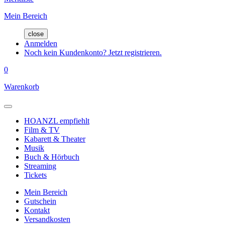
Mein Bereich
close
Anmelden
Noch kein Kundenkonto? Jetzt registrieren.
0
Warenkorb
HOANZL empfiehlt
Film & TV
Kabarett & Theater
Musik
Buch & Hörbuch
Streaming
Tickets
Mein Bereich
Gutschein
Kontakt
Versandkosten