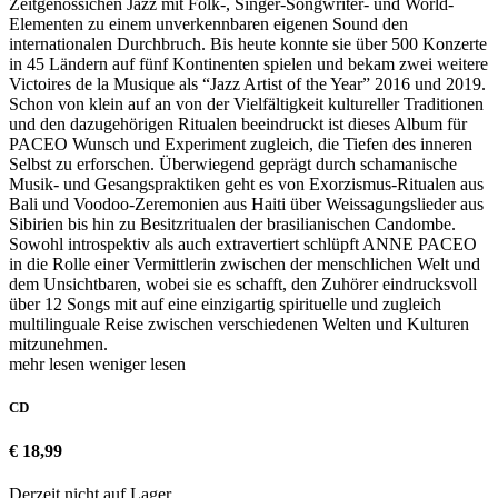
Zeitgenössichen Jazz mit Folk-, Singer-Songwriter- und World-
Elementen zu einem unverkennbaren eigenen Sound den
internationalen Durchbruch. Bis heute konnte sie über 500 Konzerte
in 45 Ländern auf fünf Kontinenten spielen und bekam zwei weitere
Victoires de la Musique als “Jazz Artist of the Year” 2016 und 2019.
Schon von klein auf an von der Vielfältigkeit kultureller Traditionen
und den dazugehörigen Ritualen beeindruckt ist dieses Album für
PACEO Wunsch und Experiment zugleich, die Tiefen des inneren
Selbst zu erforschen. Überwiegend geprägt durch schamanische
Musik- und Gesangspraktiken geht es von Exorzismus-Ritualen aus
Bali und Voodoo-Zeremonien aus Haiti über Weissagungslieder aus
Sibirien bis hin zu Besitzritualen der brasilianischen Candombe.
Sowohl introspektiv als auch extravertiert schlüpft ANNE PACEO
in die Rolle einer Vermittlerin zwischen der menschlichen Welt und
dem Unsichtbaren, wobei sie es schafft, den Zuhörer eindrucksvoll
über 12 Songs mit auf eine einzigartig spirituelle und zugleich
multilinguale Reise zwischen verschiedenen Welten und Kulturen
mitzunehmen.
mehr lesen
weniger lesen
CD
€ 18,99
Derzeit nicht auf Lager