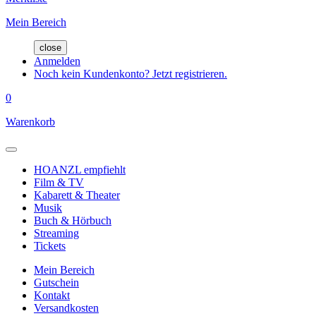
Mein Bereich
close
Anmelden
Noch kein Kundenkonto? Jetzt registrieren.
0
Warenkorb
HOANZL empfiehlt
Film & TV
Kabarett & Theater
Musik
Buch & Hörbuch
Streaming
Tickets
Mein Bereich
Gutschein
Kontakt
Versandkosten