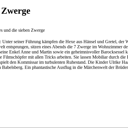
n Zwerge
s und die sieben Zwerge
 Unter seiner Führung kämpfen die Hexe aus Hänsel und Gretel, der W
welt entsprungen, sitzen eines Abends die 7 Zwerge im Wohnzimmer d
seine Enkel Anne und Martin sowie ein geheimnisvoller Barocksessel k
ilmschöpfer mit allen Tricks arbeiten. Sie lassen Mobiliar durch die
r spielt den Kommissar im turbulenten Ruhestand. Die Kinder Ulrike H
h Babelsberg. Ein phantastische Ausflug in die Märchenwelt der Brüde