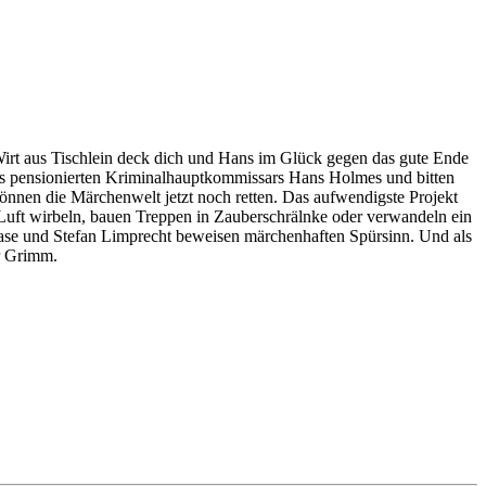
irt aus Tischlein deck dich und Hans im Glück gegen das gute Ende
es pensionierten Kriminalhauptkommissars Hans Holmes und bitten
önnen die Märchenwelt jetzt noch retten. Das aufwendigste Projekt
 Luft wirbeln, bauen Treppen in Zauberschrälnke oder verwandeln ein
aase und Stefan Limprecht beweisen märchenhaften Spürsinn. Und als
r Grimm.