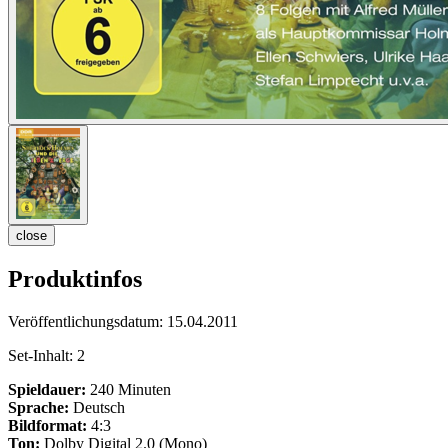
close
Produktinfos
Veröffentlichungsdatum:
15.04.2011
Set-Inhalt:
2
Spieldauer:
240 Minuten
Sprache:
Deutsch
Bildformat:
4:3
Ton:
Dolby Digital 2.0 (Mono)