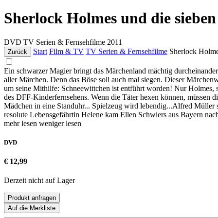
Sherlock Holmes und die siebe
DVD
TV Serien & Fernsehfilme
2011
Start
Film & TV
TV Serien & Fernsehfilme
Sherlock Holme
Zurück
Ein schwarzer Magier bringt das Märchenland mächtig durcheinander:
aller Märchen. Denn das Böse soll auch mal siegen. Dieser Märchen
um seine Mithilfe: Schneewittchen ist entführt worden! Nur Holmes, 
des DFF-Kinderfernsehens. Wenn die Täter hexen können, müssen die F
Mädchen in eine Standuhr... Spielzeug wird lebendig...Alfred Mülle
resolute Lebensgefährtin Helene kam Ellen Schwiers aus Bayern nac
mehr lesen
weniger lesen
DVD
€ 12,99
Derzeit nicht auf Lager
Produkt anfragen
Auf die Merkliste