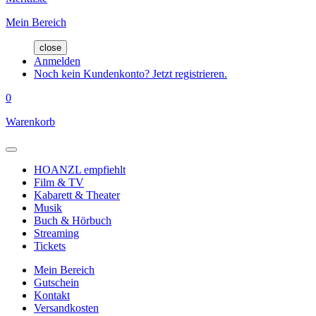
Mein Bereich
close
Anmelden
Noch kein Kundenkonto? Jetzt registrieren.
0
Warenkorb
HOANZL empfiehlt
Film & TV
Kabarett & Theater
Musik
Buch & Hörbuch
Streaming
Tickets
Mein Bereich
Gutschein
Kontakt
Versandkosten