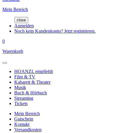
Mein Bereich
close
Anmelden
Noch kein Kundenkonto? Jetzt registrieren.
0
Warenkorb
HOANZL empfiehlt
Film & TV
Kabarett & Theater
Musik
Buch & Hörbuch
Streaming
Tickets
Mein Bereich
Gutschein
Kontakt
Versandkosten